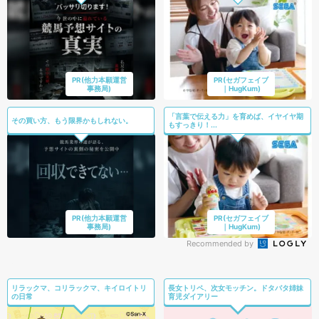
PR(他力本願運営
PR(セガフェイブ
事務局)
｜HugKum)
「言葉で伝える力」を育めば、イヤイヤ期
その買い方、もう限界かもしれない。
もすっきり！...
PR(他力本願運営
PR(セガフェイブ
事務局)
｜HugKum)
Recommended by
リラックマ、コリラックマ、キイロイトリ
長女トリペ、次女モッチン。ドタバタ姉妹
の日常
育児ダイアリー