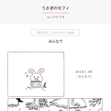
うさぎのモフィ
コンドウ アキ
第581話 │ 2024.3.27 (Wed)
みんなで