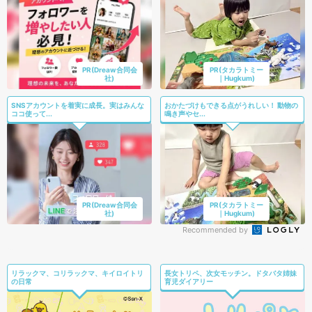
PR(Dreaw合同会
PR(タカラトミー
社)
｜Hugkum)
SNSアカウントを着実に成長。実はみんな
おかたづけもできる点がうれしい！ 動物の
ココ使って...
鳴き声やセ...
PR(Dreaw合同会
PR(タカラトミー
社)
｜Hugkum)
Recommended by
リラックマ、コリラックマ、キイロイトリ
長女トリペ、次女モッチン。ドタバタ姉妹
の日常
育児ダイアリー