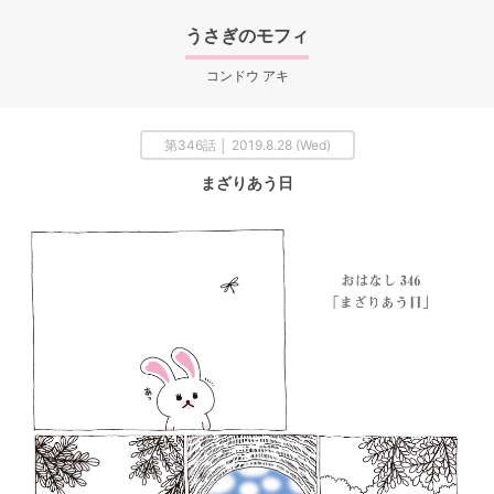
うさぎのモフィ
コンドウ アキ
第346話 │ 2019.8.28 (Wed)
まざりあう日