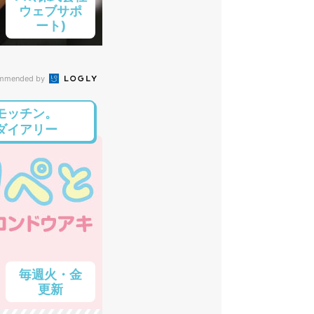
ウェブサポ
ート)
mmended by
モッチン。
ダイアリー
毎週火・金
更新