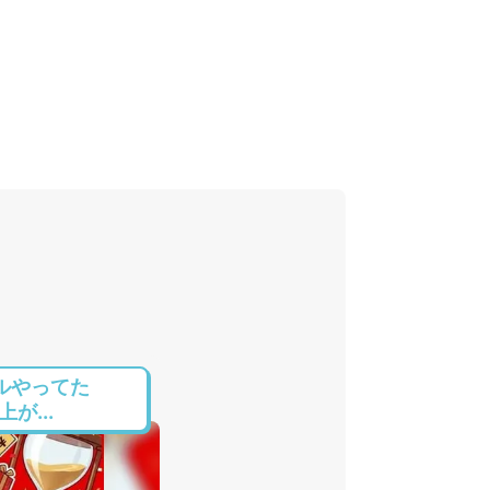
ルやってた
が...