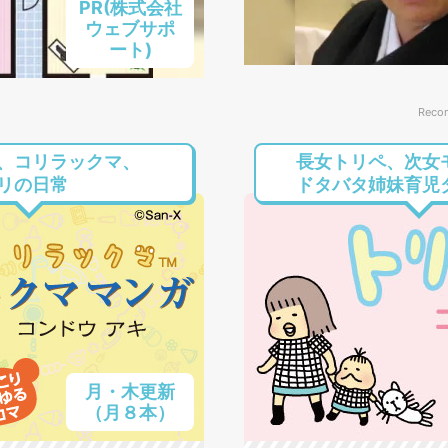
PR(株式会社
ウェブサポ
ート)
Reco
、コリラックマ、
長女トリペ、次女
リの日常
ドタバタ姉妹育児
月・木更新
（月８本）