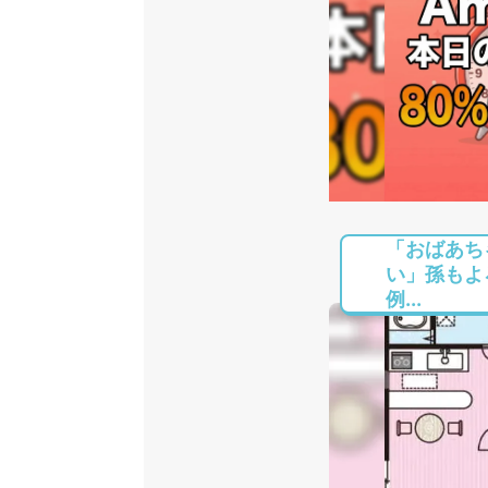
「おばあち
い」孫もよ
例...