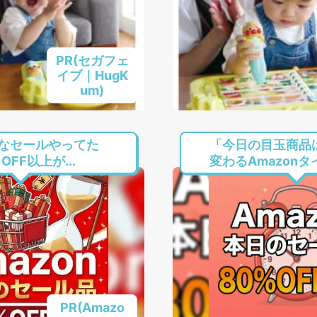
PR(セガフェ
イブ｜HugK
um)
なセールやってた
「今日の目玉商品
FF以上が...
変わるAmazonタイ
PR(Amazo