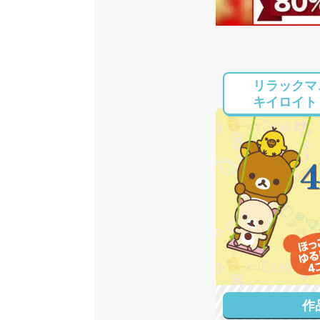
リラックマ
キイロイト
作