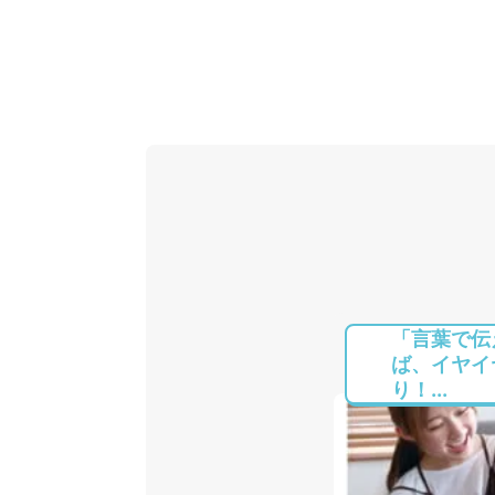
「言葉で伝
ば、イヤイ
り！...