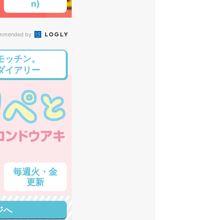
n)
mmended by
モッチン。
ダイアリー
毎週火・金
更新
ジへ