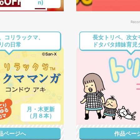
n)
Reco
、コリラックマ、
長女トリペ、次女
リの日常
ドタバタ姉妹育児
月・木更新
（月８本）
品ページへ
作品ペー