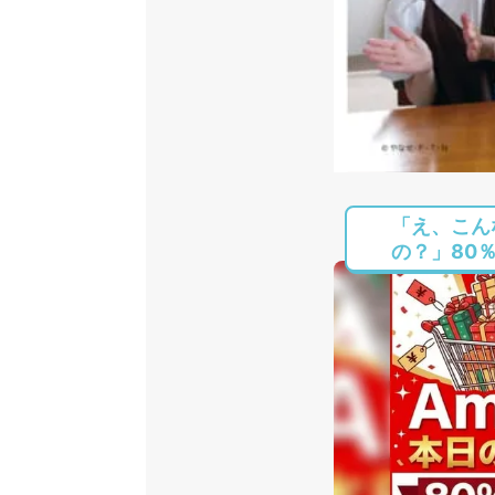
「え、こん
の？」80％O