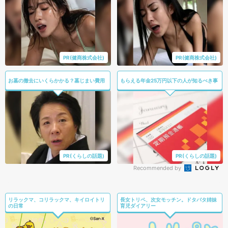
PR(健商株式会社)
PR(健商株式会社)
お墓の撤去にいくらかかる？墓じまい費用
もらえる年金25万円以下の人が知るべき事
PR(くらしの話題)
PR(くらしの話題)
Recommended by
リラックマ、コリラックマ、キイロイトリ
長女トリペ、次女モッチン。ドタバタ姉妹
の日常
育児ダイアリー