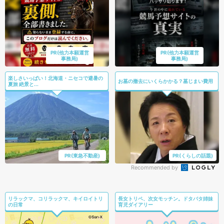
PR(他力本願運営
PR(他力本願運営
事務局)
事務局)
楽しさいっぱい！北海道・ニセコで避暑の
お墓の撤去にいくらかかる？墓じまい費用
夏旅 絶景と...
PR(東急不動産)
PR(くらしの話題)
Recommended by
リラックマ、コリラックマ、キイロイトリ
長女トリペ、次女モッチン。ドタバタ姉妹
の日常
育児ダイアリー