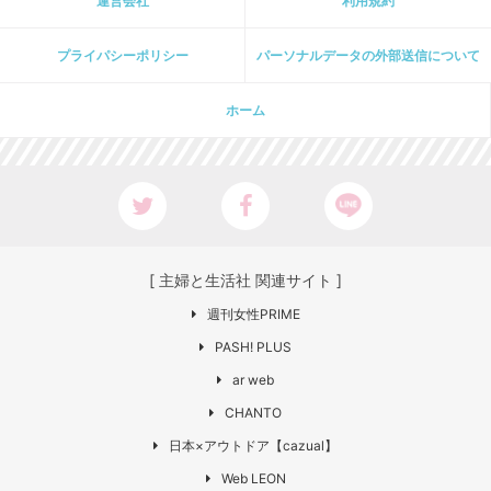
運営会社
利用規約
プライパシーポリシー
パーソナルデータの外部送信について
ホーム
[ 主婦と生活社 関連サイト ]
週刊女性PRIME
PASH! PLUS
ar web
CHANTO
日本×アウトドア【cazual】
Web LEON