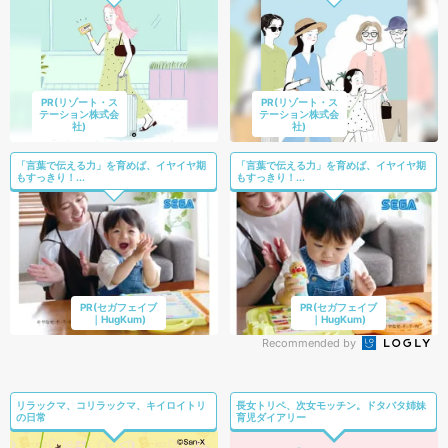
PR(リゾート・ス
PR(リゾート・ス
テーション株式会
テーション株式会
社)
社)
「言葉で伝える力」を育めば、イヤイヤ期
「言葉で伝える力」を育めば、イヤイヤ期
もすっきり！...
もすっきり！...
PR(セガフェイブ
PR(セガフェイブ
｜HugKum)
｜HugKum)
Recommended by
リラックマ、コリラックマ、キイロイトリ
長女トリペ、次女モッチン。ドタバタ姉妹
の日常
育児ダイアリー