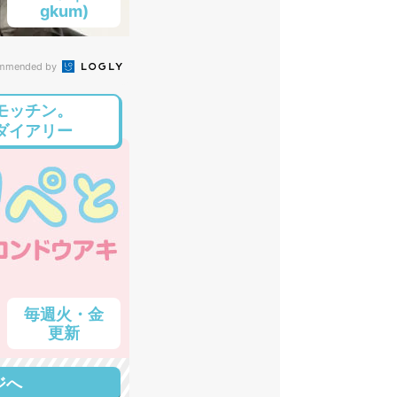
gkum)
mmended by
モッチン。
ダイアリー
毎週火・金
更新
ジへ