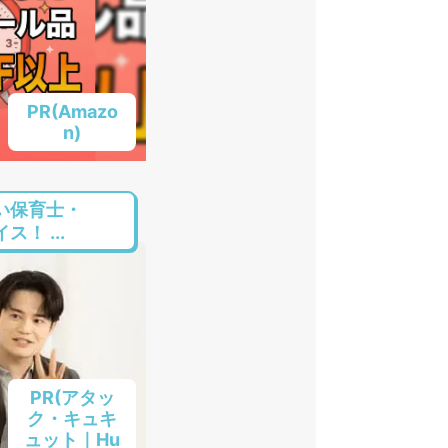
PR(Amazo
n)
い保育士・
！ ...
PR(アタッ
ク・キュキ
ュット｜Hu