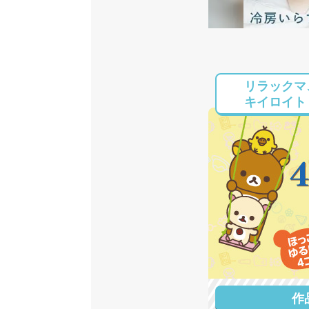
リラックマ
キイロイト
作