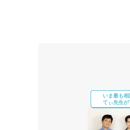
いま最も相
てぃ先生がア