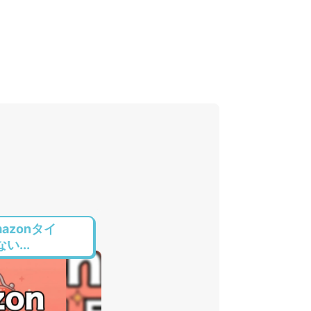
azonタイ
...