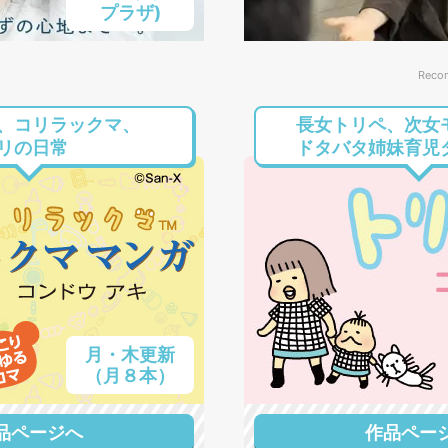
プラザ)
Reco
、コリラックマ、
長女トリペ、次女
リの日常
ドタバタ姉妹育児
月・木更新
（月８本）
品ページへ
作品ペー