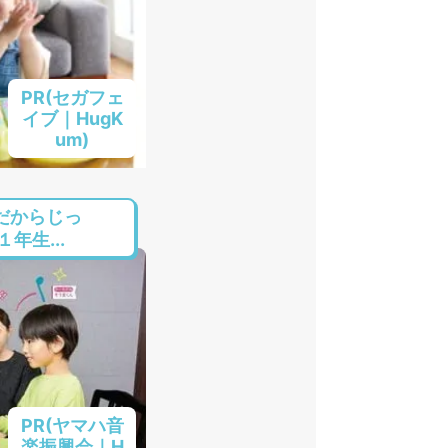
PR(セガフェ
イブ｜HugK
um)
だからじっ
年生...
PR(ヤマハ音
楽振興会｜H