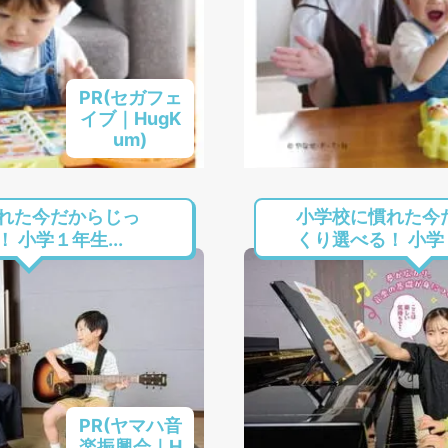
PR(セガフェ
イブ｜HugK
um)
れた今だからじっ
小学校に慣れた今
 小学１年生...
くり選べる！ 小学１
PR(ヤマハ音
楽振興会｜H