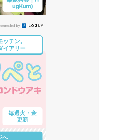
ugKum)
mmended by
モッチン。
ダイアリー
毎週火・金
更新
ジへ