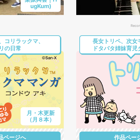
ugKum)
Reco
、コリラックマ、
長女トリペ、次女
リの日常
ドタバタ姉妹育児
月・木更新
（月８本）
品ページへ
作品ペー