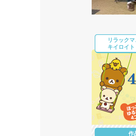
リラックマ
キイロイト
作