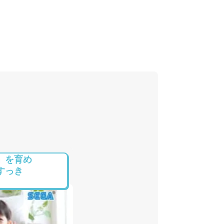
」を育め
すっき