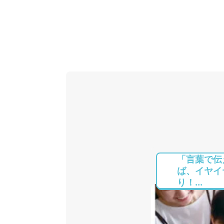
「言葉で伝
ば、イヤイ
り！...