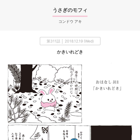
うさぎのモフィ
コンドウ アキ
第311話 │ 2018.12.19 (Wed)
かきいれどき