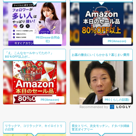
PR(Dreaw合同会
社)
PR(Amazon)
「え、こんなセールやってたの？」
お墓の撤去にいくらかかる？墓じまい費用
80％OFF以上が...
PR(Amazon)
PR(くらしの話題)
Recommended by
リラックマ、コリラックマ、キイロイトリ
長女トリペ、次女モッチン。ドタバタ姉妹
の日常
育児ダイアリー