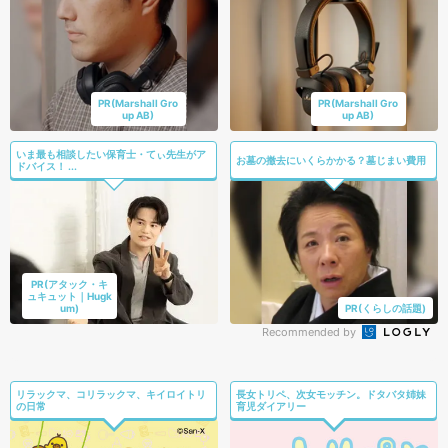
PR(Marshall Gro
PR(Marshall Gro
up AB)
up AB)
いま最も相談したい保育士・てぃ先生がア
お墓の撤去にいくらかかる？墓じまい費用
ドバイス！ ...
PR(アタック・キ
ュキュット｜Hugk
um)
PR(くらしの話題)
Recommended by
リラックマ、コリラックマ、キイロイトリ
長女トリペ、次女モッチン。ドタバタ姉妹
の日常
育児ダイアリー