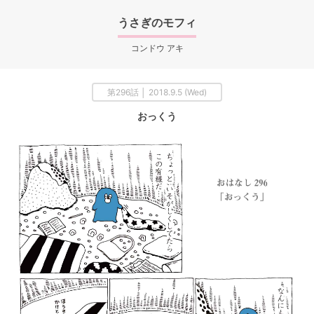
うさぎのモフィ
コンドウ アキ
第296話 │ 2018.9.5 (Wed)
おっくう