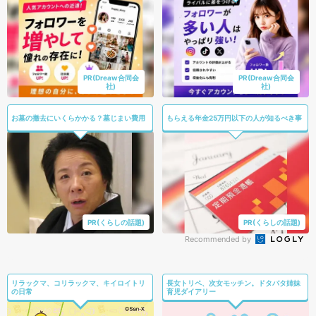
PR(Dreaw合同会
PR(Dreaw合同会
社)
社)
お墓の撤去にいくらかかる？墓じまい費用
もらえる年金25万円以下の人が知るべき事
PR(くらしの話題)
PR(くらしの話題)
Recommended by
リラックマ、コリラックマ、キイロイトリ
長女トリペ、次女モッチン。ドタバタ姉妹
の日常
育児ダイアリー