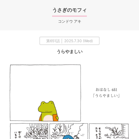
うさぎのモフィ
コンドウ アキ
第651話 │ 2025.7.30 (Wed)
うらやましい