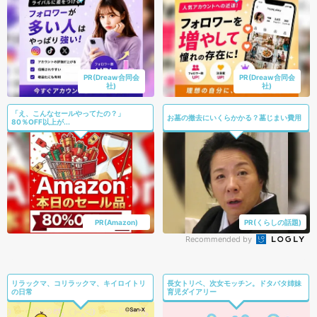
PR(Dreaw合同会
PR(Dreaw合同会
社)
社)
「え、こんなセールやってたの？」
お墓の撤去にいくらかかる？墓じまい費用
80％OFF以上が...
PR(Amazon)
PR(くらしの話題)
Recommended by
リラックマ、コリラックマ、キイロイトリ
長女トリペ、次女モッチン。ドタバタ姉妹
の日常
育児ダイアリー