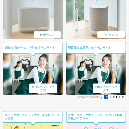
PR(デノン)
PR(デノン)
1日だけ働きたい、を叶える求人サイト
明日働ける単発バイト求人サイト
PR(ショットワー
PR(ショットワー
クス)
クス)
Recommended by
リラックマ、コリラックマ、キイロイトリ
長女トリペ、次女モッチン。ドタバタ姉妹
の日常
育児ダイアリー