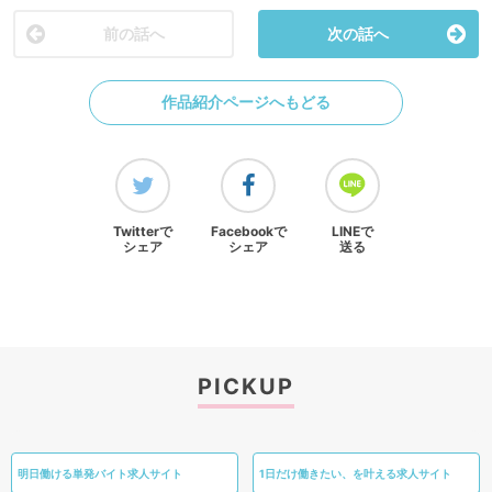
前の話へ
次の話へ
作品紹介ページへもどる
Twitterで
Facebookで
LINEで
シェア
シェア
送る
PICKUP
明日働ける単発バイト求人サイト
1日だけ働きたい、を叶える求人サイト