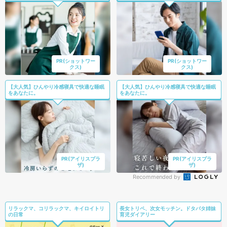
PR(ショットワー
PR(ショットワー
クス)
クス)
【大人気】ひんやり冷感寝具で快適な睡眠
【大人気】ひんやり冷感寝具で快適な睡眠
をあなたに。
をあなたに。
PR(アイリスプラ
PR(アイリスプラ
ザ)
ザ)
Recommended by
リラックマ、コリラックマ、キイロイトリ
長女トリペ、次女モッチン。ドタバタ姉妹
の日常
育児ダイアリー