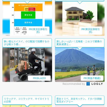
PR(東京証券取引
PR(東京証券取引
所)
所)
狭い道もスイスイ。小口配送で活躍する小
楽しさいっぱい！北海道・ニセコで避暑の
さな軽トラ感...
夏旅 絶景と...
PR(BLAZE)
PR(東急不動産)
Recommended by
リラックマ、コリラックマ、キイロイトリ
長女トリペ、次女モッチン。ドタバタ姉妹
の日常
育児ダイアリー