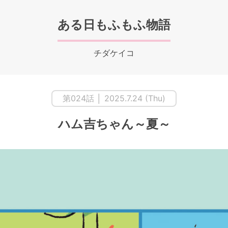
ある日もふもふ物語
チダケイコ
第024話 │ 2025.7.24 (Thu)
ハム吉ちゃん～夏～