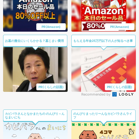
PR(Amazon)
PR(Amazon)
お墓の撤去にいくらかかる？墓じまい費用
もらえる年金25万円以下の人が知るべき事
PR(くらしの話題)
PR(くらしの話題)
Recommended by
カピバラさんとなかまたちの のんびり～ん
のんびりまったり〜んなカピバラさんライ
なまいにち
フ