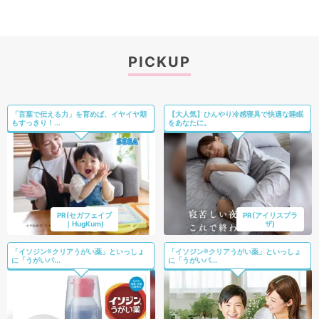
PICKUP
「言葉で伝える力」を育めば、イヤイヤ期
【大人気】ひんやり冷感寝具で快適な睡眠
もすっきり！...
をあなたに。
PR(セガフェイブ
PR(アイリスプラ
｜HugKum)
ザ)
「イソジン®クリアうがい薬」といっしょ
「イソジン®クリアうがい薬」といっしょ
に「うがいパ...
に「うがいパ...