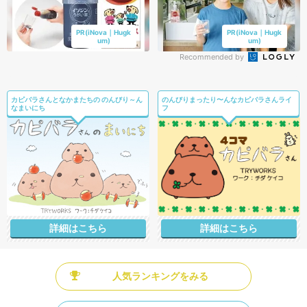
PR(iNova｜Hugk
PR(iNova｜Hugk
um)
um)
Recommended by
カピバラさんとなかまたちの のんびり～ん
のんびりまったり〜んなカピバラさんライ
なまいにち
フ
詳細はこちら
詳細はこちら
人気ランキングをみる