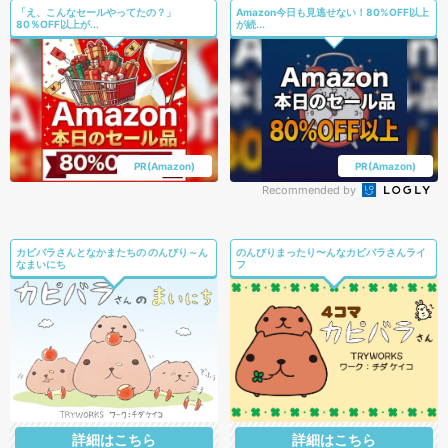
「え、こんなセールやってたの？」
Amazon今日も見逃せない！80%OFF以上
80％OFF以上が...
が続...
PR(Amazon)
PR(Amazon)
Recommended by
カピバラさんとなかまたちの のんびり～ん
のんびりまったり〜んなカピバラさんライ
なまいにち
フ
詳細はこちら
詳細はこちら