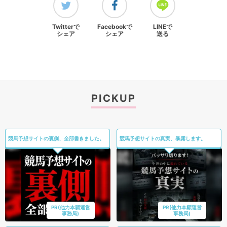
Twitterで
Facebookで
LINEで
シェア
シェア
送る
PICKUP
競馬予想サイトの裏側、全部書きました。
競馬予想サイトの真実、暴露します。
PR(他力本願運営
PR(他力本願運営
事務局)
事務局)