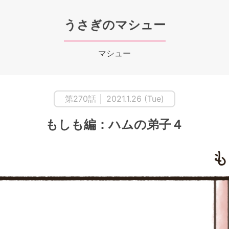
うさぎのマシュー
マシュー
第270話 │ 2021.1.26 (Tue)
もしも編：ハムの弟子４