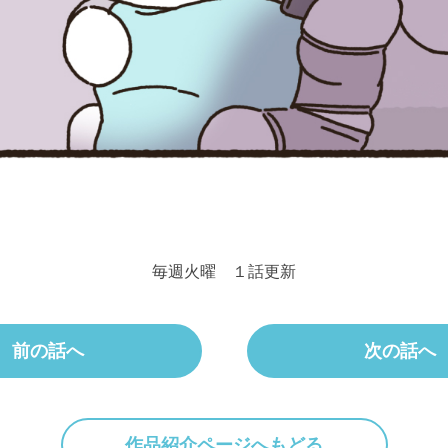
毎週火曜 １話更新
前の話へ
次の話へ
作品紹介ページへもどる