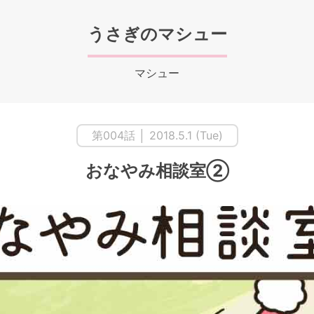
うさぎのマシュー
マシュー
第004話 │ 2018.5.1 (Tue)
おなやみ相談室②