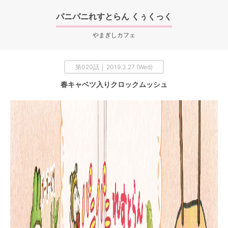
パニパニれすとらん くぅくっく
やまぎしカフェ
第020話 │ 2019.3.27 (Wed)
春キャベツ入りクロックムッシュ