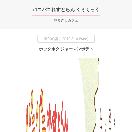
パニパニれすとらん くぅくっく
やまぎしカフェ
第030話 │ 2019.8.14 (Wed)
ホックホク ジャーマンポテト