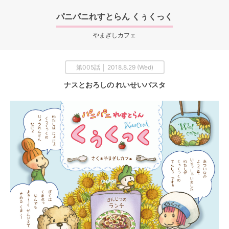
パニパニれすとらん くぅくっく
やまぎしカフェ
第005話 │ 2018.8.29 (Wed)
ナスとおろしの れいせいパスタ