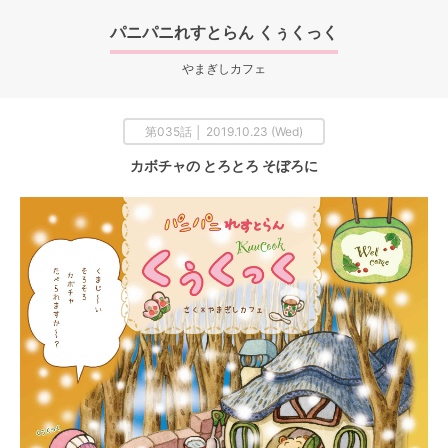
パニパニれすとらん くぅくっく
やまぎしカフェ
第035話 │ 2019.10.23 (Wed)
カボチャの とろとろ そぼろに