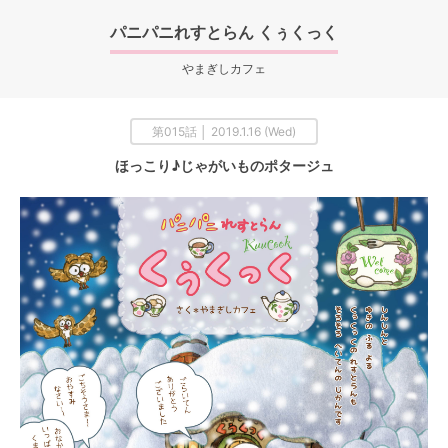
パニパニれすとらん くぅくっく
やまぎしカフェ
第015話 │ 2019.1.16 (Wed)
ほっこり♪じゃがいものポタージュ