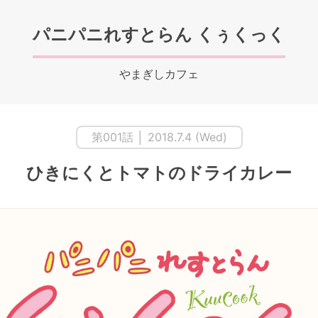
パニパニれすとらん くぅくっく
やまぎしカフェ
第001話 │ 2018.7.4 (Wed)
ひきにくとトマトのドライカレー