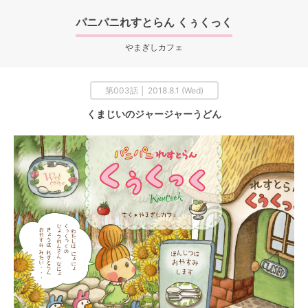
パニパニれすとらん くぅくっく
やまぎしカフェ
第003話 │ 2018.8.1 (Wed)
くまじいのジャージャーうどん