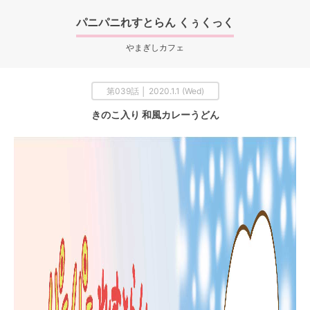
パニパニれすとらん くぅくっく
やまぎしカフェ
第039話 │ 2020.1.1 (Wed)
きのこ入り 和風カレーうどん