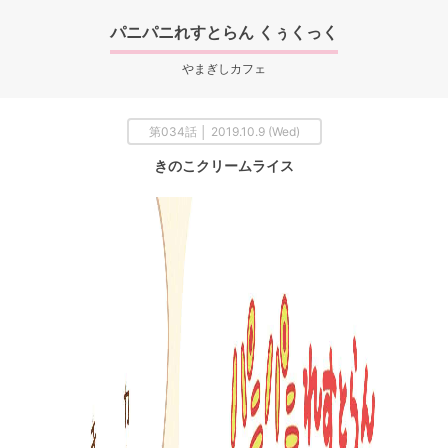
パニパニれすとらん くぅくっく
やまぎしカフェ
第034話 │ 2019.10.9 (Wed)
きのこクリームライス