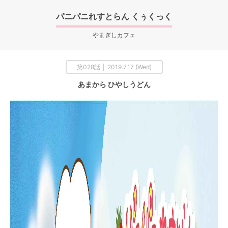
パニパニれすとらん くぅくっく
やまぎしカフェ
第028話 │ 2019.7.17 (Wed)
あまから ひやしうどん