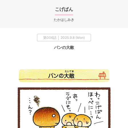
こげぱん
たかはしみき
第006話 │ 2025.9.8 (Mon)
パンの大敵