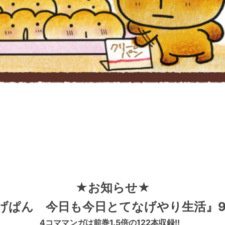
★お知らせ★
げぱん 今日も今日とてなげやり生活』9/
4コママンガは前巻1.5倍の122本収録!!