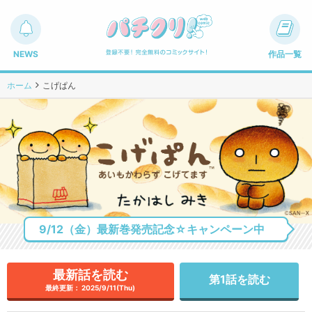
NEWS
作品一覧
ホーム
こげぱん
9/12（金）最新巻発売記念☆キャンペーン中
最新話を読む
第1話を読む
最終更新： 2025/9/11(Thu)