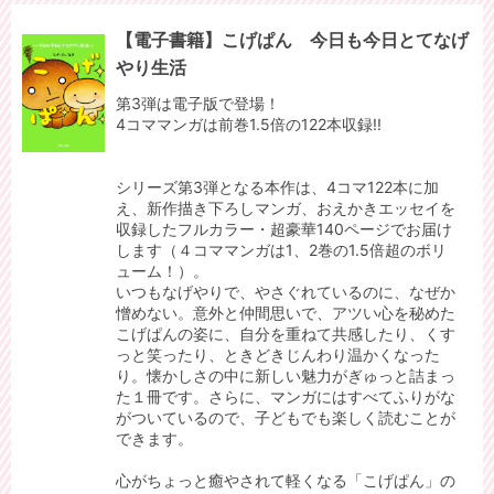
【電子書籍】こげぱん 今日も今日とてなげ
やり生活
第3弾は電子版で登場！
4コママンガは前巻1.5倍の122本収録!!
シリーズ第3弾となる本作は、4コマ122本に加
え、新作描き下ろしマンガ、おえかきエッセイを
収録したフルカラー・超豪華140ページでお届け
します（４コママンガは1、2巻の1.5倍超のボリ
ューム！）。
いつもなげやりで、やさぐれているのに、なぜか
憎めない。意外と仲間思いで、アツい心を秘めた
こげぱんの姿に、自分を重ねて共感したり、くす
っと笑ったり、ときどきじんわり温かくなった
り。懐かしさの中に新しい魅力がぎゅっと詰まっ
た１冊です。さらに、マンガにはすべてふりがな
がついているので、子どもでも楽しく読むことが
できます。
心がちょっと癒やされて軽くなる「こげぱん」の