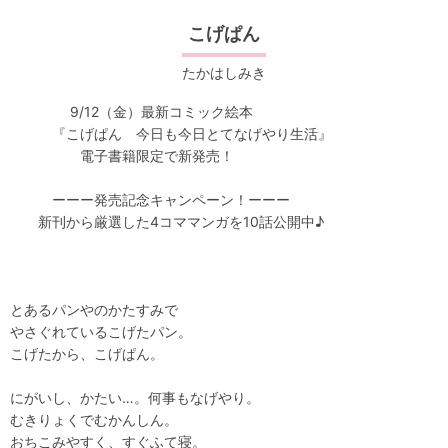
こげぱん
たかはしみき
9/12（金）最新コミック絵本
『こげぱん 今日も今日とてなげやり生活』
電子書籍限定で新発売！
ーーー発売記念キャンペーン！ーーー
新刊から厳選した4コママンガを10話公開中♪
とあるパンやのかたすみで
やさぐれているこげたパン。
こげたから、こげぱん。
にがいし、かたい…。何事もなげやり。
むきりょくでむかんしん。
おちこみやすく、すぐふて寝。