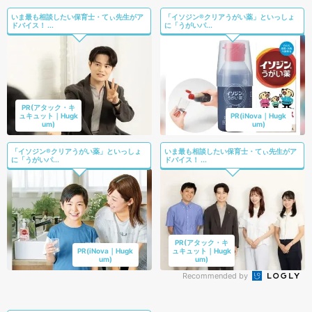
いま最も相談したい保育士・てぃ先生がア
「イソジン®クリアうがい薬」といっしょ
ドバイス！ ...
に「うがいパ...
PR(アタック・キ
ュキュット｜Hugk
PR(iNova｜Hugk
um)
um)
「イソジン®クリアうがい薬」といっしょ
いま最も相談したい保育士・てぃ先生がア
に「うがいパ...
ドバイス！ ...
PR(アタック・キ
PR(iNova｜Hugk
ュキュット｜Hugk
um)
um)
Recommended by