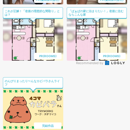
これが正解！「老後の理想的な間取り」と
「ばぁばの家に泊まりたい！」老後に住む
は？
ならこんな家
PR(ROOMS)
PR(ROOMS)
Recommended by
のんびりまったり〜んなカピバラさんライ
フ
完結作品