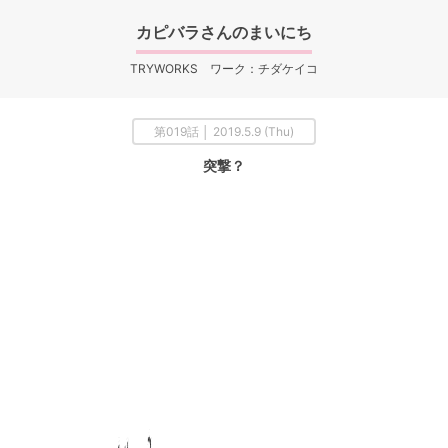
カピバラさんのまいにち
TRYWORKS ワーク：チダケイコ
第019話 │ 2019.5.9 (Thu)
突撃？