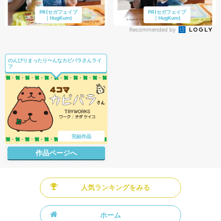
PR(セガフェイブ
PR(セガフェイブ
｜HugKum)
｜HugKum)
Recommended by
のんびりまったり〜んなカピバラさんライ
フ
完結作品
作品ページへ
人気ランキングをみる
ホーム