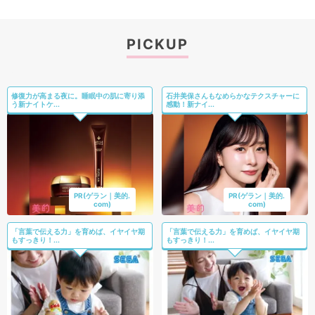
PICKUP
修復力が高まる夜に。睡眠中の肌に寄り添
石井美保さんもなめらかなテクスチャーに
う新ナイトケ...
感動！新ナイ...
PR(ゲラン｜美的.
PR(ゲラン｜美的.
com)
com)
「言葉で伝える力」を育めば、イヤイヤ期
「言葉で伝える力」を育めば、イヤイヤ期
もすっきり！...
もすっきり！...