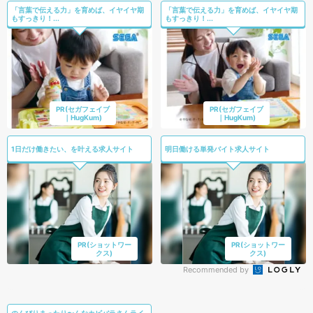
「言葉で伝える力」を育めば、イヤイヤ期
「言葉で伝える力」を育めば、イヤイヤ期
もすっきり！...
もすっきり！...
PR(セガフェイブ
PR(セガフェイブ
｜HugKum)
｜HugKum)
1日だけ働きたい、を叶える求人サイト
明日働ける単発バイト求人サイト
PR(ショットワー
PR(ショットワー
クス)
クス)
Recommended by
のんびりまったり〜んなカピバラさんライ