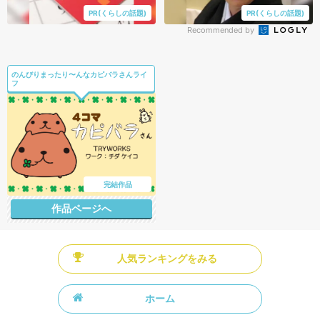
PR(くらしの話題)
PR(くらしの話題)
Recommended by
のんびりまったり〜んなカピバラさんライ
フ
完結作品
作品ページへ
人気ランキングをみる
ホーム