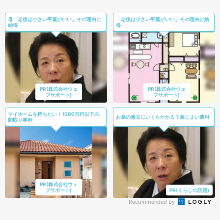
母「老後は小さい平屋がいい」その理由に
「老後は小さい平屋がいい」その理由に納
納得
得
PR(株式会社ウェ
PR(株式会社ウェ
ブサポート)
ブサポート)
マイホームを持ちたい！1000万円以下の
お墓の撤去にいくらかかる？墓じまい費用
間取り事例
PR(株式会社ウェ
ブサポート)
PR(くらしの話題)
Recommended by