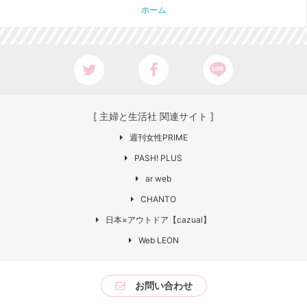
ホーム
[ 主婦と生活社 関連サイト ]
週刊女性PRIME
PASH! PLUS
ar web
CHANTO
日本×アウトドア【cazual】
Web LEON
お問い合わせ