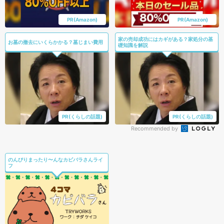
PR(Amazon)
PR(Amazon)
家の売却成功にはカギがある？家処分の基
お墓の撤去にいくらかかる？墓じまい費用
礎知識を解説
PR(くらしの話題)
PR(くらしの話題)
Recommended by
のんびりまったり〜んなカピバラさんライ
フ