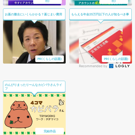
社)
社)
お墓の撤去にいくらかかる？墓じまい費用
もらえる年金25万円以下の人が知るべき事
PR(くらしの話題)
PR(くらしの話題)
Recommended by
のんびりまったり〜んなカピバラさんライ
フ
完結作品