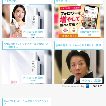
イク映えす...
ココ使って...
PR(NARS on 美的.
PR(Dreaw合同会
com)
社)
NARSの新クレンジングオイルで毎朝、メ
お墓の撤去にいくらかかる？墓じまい費用
イク映えす...
PR(NARS on 美的.
com)
PR(くらしの話題)
Recommended by
のんびりまったり〜んなカピバラさんライ
フ