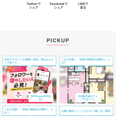
Twitterで
Facebookで
LINEで
シェア
シェア
送る
PICKUP
SNSアカウントを着実に成長。実はみんな
これが正解！「老後の理想的な間取り」と
ココ使って...
は？
PR(Dreaw合同会
PR(株式会社ウェ
社)
ブサポート)
これが正解！「老後の理想的な間取り」と
お墓の撤去にいくらかかる？墓じまい費用
は？