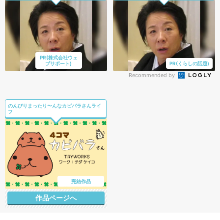
PR(株式会社ウェ
ブサポート)
PR(くらしの話題)
Recommended by
のんびりまったり〜んなカピバラさんライ
フ
完結作品
作品ページへ