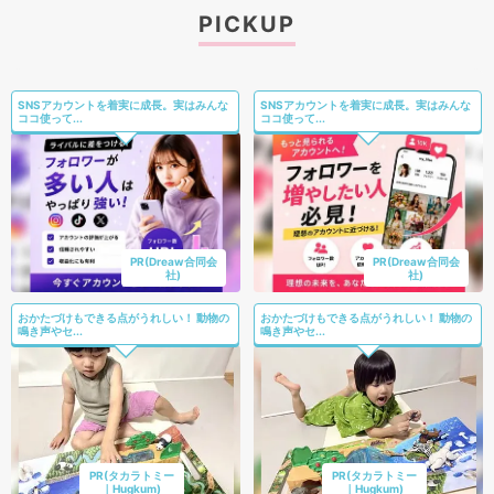
PICKUP
SNSアカウントを着実に成長。実はみんな
SNSアカウントを着実に成長。実はみんな
ココ使って...
ココ使って...
PR(Dreaw合同会
PR(Dreaw合同会
社)
社)
おかたづけもできる点がうれしい！ 動物の
おかたづけもできる点がうれしい！ 動物の
鳴き声やセ...
鳴き声やセ...
PR(タカラトミー
PR(タカラトミー
｜Hugkum)
｜Hugkum)