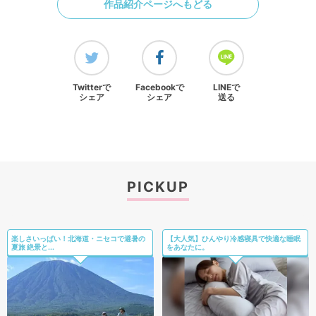
作品紹介ページへもどる
Twitterで
Facebookで
LINEで
シェア
シェア
送る
PICKUP
楽しさいっぱい！北海道・ニセコで避暑の
【大人気】ひんやり冷感寝具で快適な睡眠
夏旅 絶景と...
をあなたに。