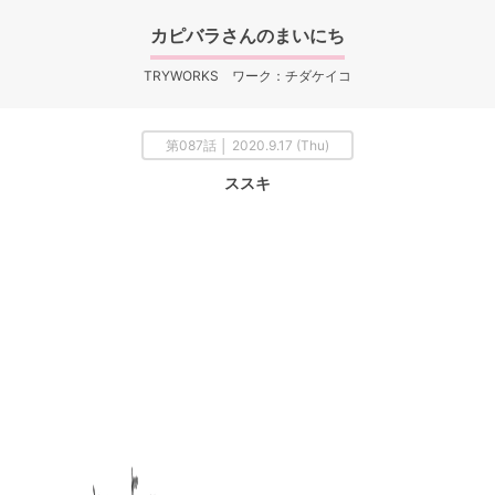
カピバラさんのまいにち
TRYWORKS ワーク：チダケイコ
第087話 │ 2020.9.17 (Thu)
ススキ