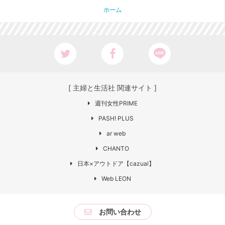
ホーム
[ 主婦と生活社 関連サイト ]
週刊女性PRIME
PASH! PLUS
ar web
CHANTO
日本×アウトドア【cazual】
Web LEON
お問い合わせ