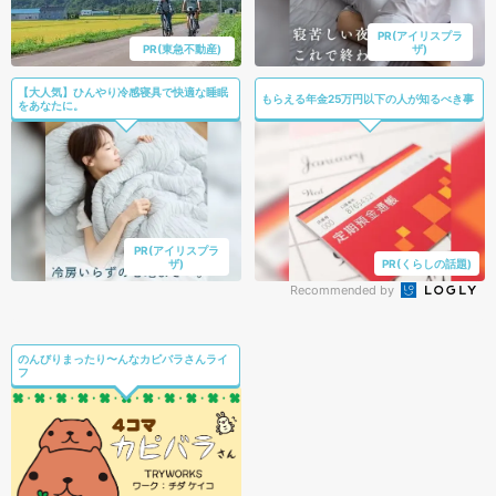
PR(アイリスプラ
PR(東急不動産)
ザ)
【大人気】ひんやり冷感寝具で快適な睡眠
もらえる年金25万円以下の人が知るべき事
をあなたに。
PR(アイリスプラ
ザ)
PR(くらしの話題)
Recommended by
のんびりまったり〜んなカピバラさんライ
フ