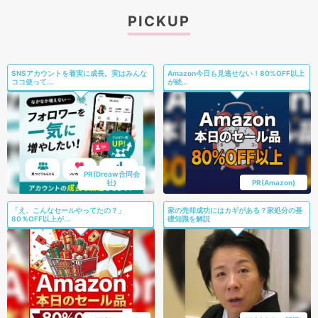
PICKUP
SNSアカウントを着実に成長。実はみんな
Amazon今日も見逃せない！80%OFF以上
ココ使って...
が続...
PR(Dreaw合同会
社)
PR(Amazon)
「え、こんなセールやってたの？」
家の売却成功にはカギがある？家処分の基
80％OFF以上が...
礎知識を解説