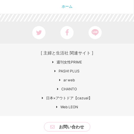
ホーム
[ 主婦と生活社 関連サイト ]
週刊女性PRIME
PASH! PLUS
ar web
CHANTO
日本×アウトドア【cazual】
Web LEON
お問い合わせ