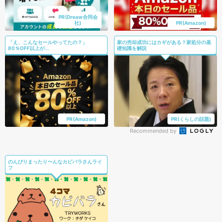
PR(Dreaw合同会
社)
PR(Amazon)
「え、こんなセールやってたの？」
家の売却成功にはカギがある？家処分の基
80％OFF以上が...
礎知識を解説
PR(Amazon)
PR(くらしの話題)
Recommended by
のんびりまったり〜んなカピバラさんライ
フ